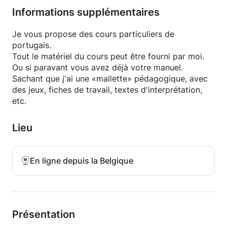
vous vous voudriez apprendre à lire, écrire et à
Informations supplémentaires
parler, je vous aiderai avec plaisir!
Je vous propose des cours particuliers de
N'hésitez pas à me contacter, je serai ravi de vous
portugais.
répondre.
Tout le matériel du cours peut être fourni par moi.
Ou si paravant vous avez déjà votre manuel.
Até breve!
Sachant que j'ai une «mallette» pédagogique, avec
des jeux, fiches de travail, textes d'interprétation,
etc.
Lieu
En ligne depuis la Belgique
Présentation