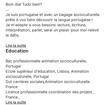
Bom dia! Tudo bem?
Je suis portugaise et avec un bagage socioculturelle
prête à vos faire découvrir la langue portugaise !
Je m'adapte a vous besoins: lecture, écriture,
interprétation, parler, serai un plaisir pour moi relevé
le défis.
Les matériaux de cours peut être fourni par moi ou
Lire la suite
Education
les cours peuvent être adaptées si l'étudiant utilise
déjà une certaine méthode de travail.
J'ai la passion pour la transmission de savoirs, la
Bac professionnelle animation socioculturelle,
culture et le contact avec l'autre. Les cours me
Portugal
permet de m'épanouir en travaillant.
Ecole supérieur d'éducation, Lisboa, Animation
Hâte de faire votre connaissance.
socioculturelle, Portugal
Dut carrières sociales,Animation socioculturelle
Até breve
France
Inês
Licence professionnelle coordination des projets ,
France
Master 1 - Enseignement portugais comme langue
Lire la suite