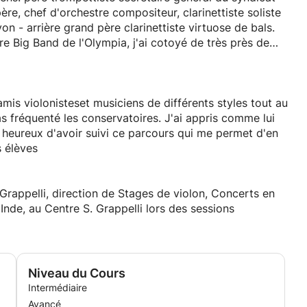
re, chef d'orchestre compositeur, clarinettiste soliste
du quatuor Lowengut, dir du conservatoire de Lyon - arrière grand père clarinettiste virtuose de bals.
 Big Band de l'Olympia, j'ai cotoyé de très près de
rappelli dont je m'occupe avec dévotion depuis 1989
 amis violonisteset musiciens de différents styles tout au
s un bel amphithéatre de verdure ou se sont tenus les
as fréquenté les conservatoires. J'ai appris comme lui
rès heureux d'avoir suivi ce parcours qui me permet d'en
ce qu'à l'étranger, notamment la tournée en Inde de
 élèves
des concerts un peu partout en France et pays voisins
rappelli, direction de Stages de violon, Concerts en
ns le monde, aux USA surtout.
n qu'il m'a fait sur sur un site d'enseignement du
, Inde, au Centre S. Grappelli lors des sessions
lle je suis souvent en contact avec lui. Violoniste de
violons et améliore leur sonorité, organise des concerts.
Niveau du Cours
e Grappelli. Il est aussi très fan de Michel Warlop et a
Intermédiaire
lé "Michel Warlop génie du violon Swing". Il enseigne aussi,
Avancé