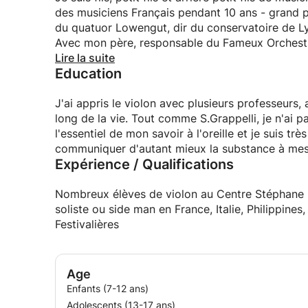
des musiciens Français pendant 10 ans - grand pè
Avec mon père, responsable du Fameux Orchestre
grands musiciens Français et jazzmen Américains, ce qui m'a mis dans le bain de la musique très tôt
Lire la suite
Education
dans la vie. C'est en apprenant avec eux que mon oreille s'est forgée en plus de ce que j'ai appris en
famille
Je suis directeur du centre Violonis Stéphane G
J'ai appris le violon avec plusieurs professeurs,
date du premier Festival Jazzaparc organisé dan
long de la vie. Tout comme S.Grappelli, je n'ai p
festivals d'été réguliers depuis 1989
l'essentiel de mon savoir à l'oreille et je suis t
J'ai organisé de grands concerts autant en Fran
communiquer d'autant mieux la substance à mes
Expérience / Qualifications
Jean Luc Ponty, L. Subramaniam, Billy Cobham, 
Je suis très ami avec Jean Luc Ponty ( ex 1er prix de Paris) et apprend , à mes élèves ses compositions
Nombreux élèves de violon au Centre Stéphane G
si inspirées qui l'ont rendu célébrissime da
Voici ce qu'il dit de moi dans une recommandatio
soliste ou side man en France, Italie, Philippines
violon.
Festivalières
>>>>
"Jacques a de multiples talents, raison pour laque
jazz il fabrique aussi des archets, restaure des 
Age
Il s'occupe aussi avec dévotion du centre Stéphan
Enfants (7-12 ans)
co-écrit un livre sur lui, que j'ai préfacé, intitu
Adolescents (13-17 ans)