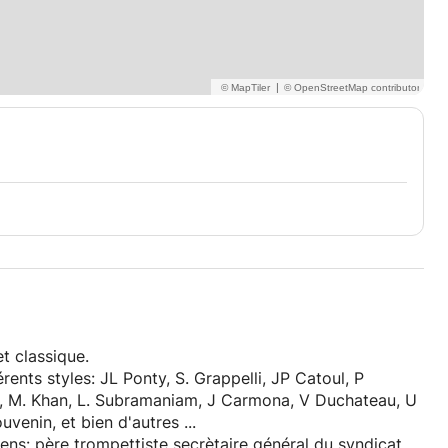
|
et classique.
onty, S. Grappelli, JP Catoul, P
on, M. Khan, L. Subramaniam, J Carmona, V Duchateau, U
Bartel, M Oeschner, R. Guerin, A. Paquinet, P. Thouvenin, et bien d'autres ...
siciens: père trompettiste secrètaire général du syndicat