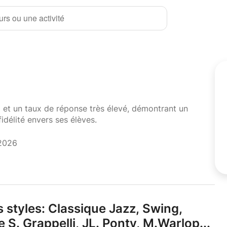
rs ou une activité
i et un taux de réponse très élevé, démontrant un
fidélité envers ses élèves.
 2026
us styles: Classique Jazz,
Swing,
e S.
Grappelli,
JL.
Ponty,
M.
Warlop.
.
.