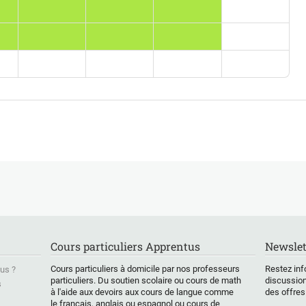
nt luthier.
et est ami de nombreux musiciens .
e Grappelli pendant une vingtaine d’années et Jacques
c beaucoup de conviction. C’est ce qui m’a fait le
s aînés et de nos contemporains avec un ancrage réel
ité et sa générosité en font certainement un pédagogue
nsmet une culture et une passion pour l’instrument, le
téphane Grappelli
Cours particuliers Apprentus
Newslet
Cours particuliers à domicile par nos professeurs
Restez inf
us ?
particuliers. Du soutien scolaire ou cours de math
discussion
s
à l'aide aux devoirs aux cours de langue comme
des offres
le français, anglais ou espagnol ou cours de