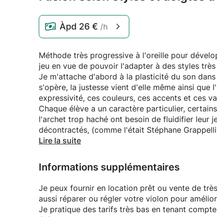
Àpd
26 €
/h
Méthode très progressive à l'oreille pour dévelop
jeu en vue de pouvoir l'adapter à des styles trè
Je m'attache d'abord à la plasticité du son dan
s'opère, la justesse vient d'elle même ainsi que
expressivité, ces couleurs, ces accents et ces var
Chaque élève a un caractère particulier, certain
l'archet trop haché ont besoin de fluidifier leur
décontractés, (comme l'était Stéphane Grappelli, 
grands virtuoses classique, qui lui enviaient cett
Lire la suite
Sans partitions, d'autres restent bloqués, ne pa
mélodiques, leur rythme, leur musicalité dans le s
Informations supplémentaires
jouer avant tout: "à l'oreille". Pour ceux qui ne 
toujours le cas, c'est important et rassurant d'
Je peux fournir en location prêt ou vente de trè
Certains autres ont à plancher sur leur vitesse d'éxécution, là ou au contrair
aussi réparer ou régler votre violon pour amélior
concentrer la stabilité de leur sonorité sur une plus grande longueur d'archet, et les différentes vitesses
Je pratique des tarifs très bas en tenant compte 
de vibrato...