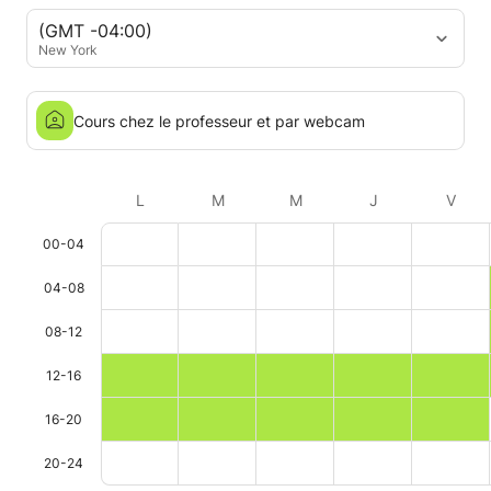
(GMT -04:00)
New York
Cours chez le professeur et par webcam
L
M
M
J
V
00-04
04-08
08-12
12-16
16-20
20-24