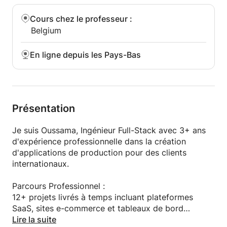
se démarque
Entrepreneurs: Ajoutez des fonctionnalités IA à
Cours chez le professeur
:
votre produit sans embaucher un ingénieur IA
Belgium
Ce Qu'on Va Construire :
En ligne depuis les Pays-Bas
Chatbot IA pour votre site web (support client,
assistant FAQ)
Outil de génération de contenu (articles,
descriptions produits, réseaux sociaux)
Fonctionnalités d'analyse de texte (résumé,
Présentation
sentiment, extraction de mots-clés)
Assistant IA personnalisé pour votre cas d'usage
Je suis Oussama, Ingénieur Full-Stack avec 3+ ans
spécifique
d'expérience professionnelle dans la création
d'applications de production pour des clients
Exemples Réels :
internationaux.
E-commerce: Générateur de descriptions produits IA
Immobilier: Rédacteur d'annonces immobilières IA
Parcours Professionnel :
Marketing: Créateur de contenu réseaux sociaux IA
12+ projets livrés à temps incluant plateformes
Éducation: Assistant d'étude IA
SaaS, sites e-commerce et tableaux de bord
personnalisés
Lire la suite
Ce Qui Est Inclus :