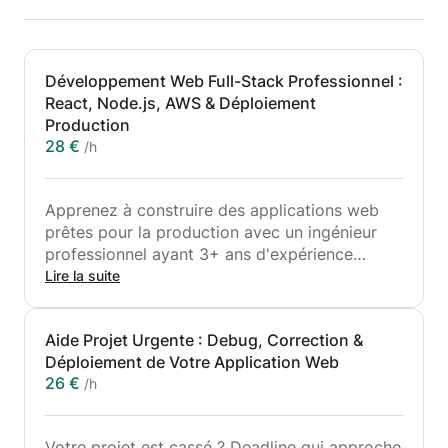
Développement Web Full-Stack Professionnel :
React, Node.js, AWS & Déploiement
Production
28 €
/h
Apprenez à construire des applications web
prêtes pour la production avec un ingénieur
professionnel ayant 3+ ans d'expérience
livrant de vrais projets clients.
Lire la suite
Ce Que Vous Allez Maîtriser :
Aide Projet Urgente : Debug, Correction &
Frontend: React, Next.js, TypeScript, design
Déploiement de Votre Application Web
responsive, gestion d'état
26 €
/h
Backend: Node.js, NestJS, API REST,
authentification (JWT, OAuth), bonnes
pratiques de sécurité
Votre projet est cassé ? Deadline qui approche