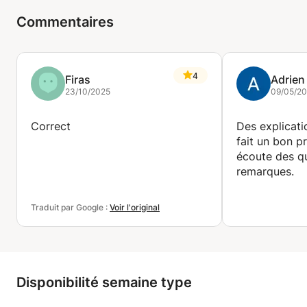
Commentaires
4
Firas
Adrien
23/10/2025
09/05/2
Correct
Des explicatio
fait un bon pr
écoute des q
remarques.
Traduit par Google :
Voir l'original
Disponibilité semaine type