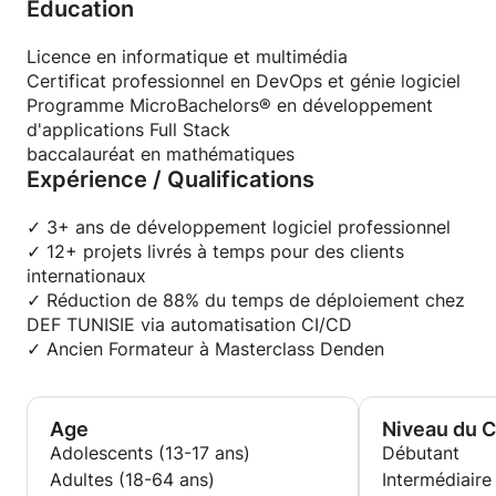
Education
Réduit le temps de déploiement de 88% chez DEF
Code fonctionnel que vous pouvez déployer
TUNISIE via automatisation CI/CD
immédiatement
Freelance actif au service de clients en Europe et
Licence en informatique et multimédia
Stratégies de gestion des coûts (les appels API
Amérique du Nord
Certificat professionnel en DevOps et génie logiciel
peuvent coûter cher !)
Ancien formateur à Masterclass Denden, où j'ai
Programme MicroBachelors® en développement
Gestion d'erreurs et stratégies de fallback
formé 30+ étudiants (100% de projets terminés)
d'applications Full Stack
Checklist de déploiement en production
baccalauréat en mathématiques
Expérience / Qualifications
Ce Qui Rend Mon Enseignement Différent :
Aucune expérience en IA nécessaire - juste des
Vous apprenez avec du code de production réel,
connaissances de base en JavaScript/React.
pas des tutoriels
✓ 3+ ans de développement logiciel professionnel
Je vous montre comment les entreprises
✓ 12+ projets livrés à temps pour des clients
construisent vraiment des logiciels (debugging,
internationaux
déploiement, monitoring)
✓ Réduction de 88% du temps de déploiement chez
Focus sur les compétences pratiques qui vous font
DEF TUNISIE via automatisation CI/CD
embaucher ou livrer votre projet
✓ Ancien Formateur à Masterclass Denden
Technologies Que J'Utilise :
Frontend: React, Next.js, TypeScript, Tailwind CSS
Age
Niveau du 
Backend: Node.js, NestJS, Express, API REST
Adolescents (13-17 ans)
Débutant
Bases de données: PostgreSQL, MongoDB, Redis
Adultes (18-64 ans)
Intermédiaire
DevOps: AWS (EC2, RDS, S3), Docker, CI/CD,