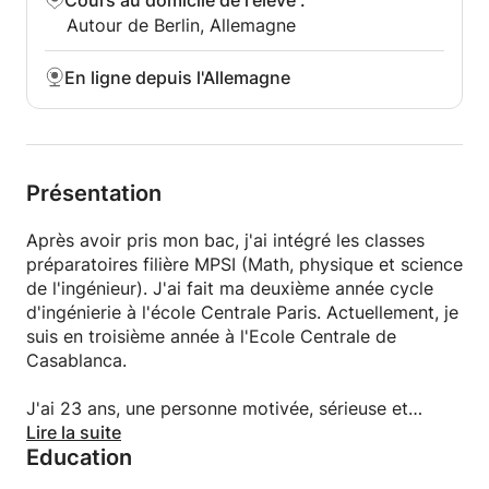
Cours au domicile de l'élève
:
langue arabe !
Autour de Berlin, Allemagne
Hanane
En ligne depuis l'Allemagne
Présentation
Après avoir pris mon bac, j'ai intégré les classes
préparatoires filière MPSI (Math, physique et science
de l'ingénieur). J'ai fait ma deuxième année cycle
d'ingénierie à l'école Centrale Paris. Actuellement, je
suis en troisième année à l'Ecole Centrale de
Casablanca.
J'ai 23 ans, une personne motivée, sérieuse et
ponctuelle.
Lire la suite
Education
J'offre mes services de cours particuliers de maths,