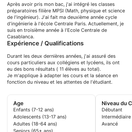
physique et anglais pour les étudiants de collège,
Après avoir pris mon bac, j'ai intégré les classes
ainsi que le lycée.
préparatoires filière MPSI (Math, physique et science
N’attendez pas la période des examens et
de l'ingénieur). J'ai fait ma deuxième année cycle
commencez dès le début de semestre pour des
d'ingénierie à l'école Centrale Paris. Actuellement, je
résultats concrets.
suis en troisième année à l'Ecole Centrale de
Pour plus de renseignements, n'hésitez pas à me
Casablanca.
Expérience / Qualifications
contacter.
Durant les deux dernières années, j'ai assuré des
cours particuliers aux collégiens et lycéens, ils ont
eu des bons résultats ( 11 élèves au total).
Je m'applique à adapter les cours et la séance en
fonction du niveau et les attentes de l'étudiant.
Age
Niveau du 
Enfants (7-12 ans)
Débutant
Adolescents (13-17 ans)
Intermédiaire
Adultes (18-64 ans)
Avancé
Seniors (65+ ans)