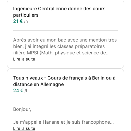
Ingénieure Centralienne donne des cours
particuliers
21 €
/h
Après avoir eu mon bac avec une mention très
bien, j'ai intégré les classes préparatoires
filière MPSI (Math, physique et science de
l'ingénieur). J'ai fait un cycle d'ingénierie entre
Lire la suite
Ecole Centrale Casablanca et Ecole Centrale
Paris.
Tous niveaux - Cours de français à Berlin ou à
J'ai 27 ans, une personne motivée, sérieuse et
distance en Allemagne
ponctuelle.
24 €
/h
J'offre mes services de cours particuliers de
maths, physique et anglais pour les étudiants
de collège, ainsi que le lycée. Je m'applique à
Bonjour,
adapter les cours et la séance en fonction du
niveau et les attentes de l'étudiant.
Je m'appelle Hanane et je suis francophone
native. Je propose des cours de français
Lire la suite
N’attendez pas la période des examens et