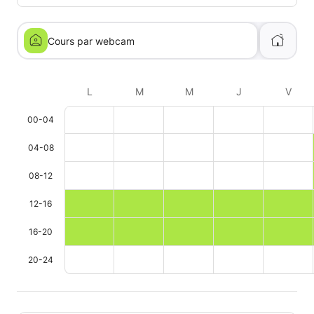
Cours par webcam
L
M
M
J
V
00-04
04-08
08-12
12-16
16-20
20-24