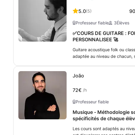
5.0
9
(
5
)
Professeur fiable
3
Élèves
✅COURS DE GUITARE : FO
PERSONNALISEE 🚀
Guitare acoustique folk ou clas
adaptée au niveau de chacun, se
Par exemple, pour les débutant
coordination et correction de l
João
accords de base, thèmes simple
tablatures (...). Pour les inter
construction des accords, écrit
72€
/h
l’harmonie (...). Selon vos obje
Professeur fiable
souhaiter, à jouer 60 à 80% des
cours, qui font souvent appel
Musique - Méthodologie so
techniques. Les objectifs prenn
spécificités de chaque élè
-Etude des divers techniques de
Les cours sont adaptés au nivea
musiques de votre choix, du ryt