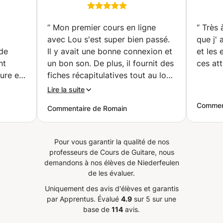
T
Bruxelles / Webcam
l'année. CONTACT / PROGRAMME ✓ Programme à la
(9/11/13/etc) *Etats (Fondamental & Inversions) ----
NE
(Bruxelles)
carte : évalué et adapté à chaque besoin.
Connaître ses gammes et ses modes *Trouver les notes
LE EN
“
Mon premier cours en ligne
“
Très 
sur son instrument *La Gamme Majeure Heptatonique *3
avec Lou s'est super bien passé.
que j' 
Gammes Mineures Heptatoniques:
Naturelle/Mélodique/Harmonique *La Gamme
de
Il y avait une bonne connexion et
et les 
Pentatonique : Mineure *La Gamme Blues (Hexatonique) :
nt
un bon son. De plus, il fournit des
ces att
Mineure *Les Modes :
eure est
fiches récapitulatives tout au long
Aeolien/Locrien/Ionien/Dorien/Phrygian/Lydian/Mixolydien
e,
de la séance qui permettent de
Lire la suite
*Les Modes altérés : Phrygian Dominant/Superlocrien
faciliter la compréhension mais
bb7/etc... ----Techniques au Pick (Guitare Électrique) :
Comment
Commentaire de Romain
ur
aussi de pouvoir retravailler seul
*Alternate Picking *Fast Picking/Tremolo Picking
Grâce à
les différentes notions abordées.
*Economy Picking *Gravity Picking *Hybrid Picking
déjà
Pour finir, je dirais que Lou est un
*Shredding *Tapping *Sweep Picking *Legato Picking
Pour vous garantir la qualité de nos
très bon pédagogue et qu'il sait
*Palm Mute *Natural Harmonics *Pinch Harmonics
professeurs de Cours de Guitare, nous
 Son
transmettre son savoir. Je suis
*Artificial Harmonics ----Strumming/Picking à la main
demandons à nos élèves de Niederfeulen
n
donc très satisfait :)
”
(Guitare Acoustique) *Percussions "SnareDrum" sur la
de les évaluer.
guitare *Arpèges pincés avec ses 4 Doigts + Pouce
éances
Uniquement des avis d'élèves et garantis
*Rasgueado (Technique Flamenco) *Strumming
e
par Apprentus.
Évalué
4.9
sur 5 sur une
Générique *Fingerstyle Picking *Picking à deux doigts +
ille à
base de
114
avis.
Legato pour les mélodies rapides (ex: un solo) ----Jouer
un