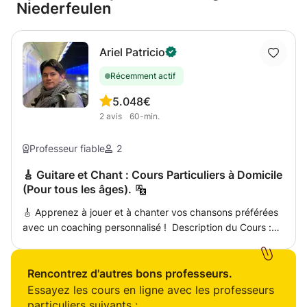
Niederfeulen
Ariel Patricio
Récemment actif
5.0
48€
2
avis
60-min.
Professeur fiable
2
🎸 Guitare et Chant : Cours Particuliers à Domicile
(Pour tous les âges).
🎸 Apprenez à jouer et à chanter vos chansons préférées
avec un coaching personnalisé ! Description du Cours :
Bonjour ! Je m'appelle Ariel. Je suis guitariste classique et
chanteur (membre du Chœur de l'Université du
Luxembourg). J'offre des cours particuliers pour
Rencontrez d'autres bons professeurs.
débutants et étudiants intermédiaires qui souhaitent
Essayez les cours en ligne avec les professeurs
maîtriser la guitare ou la combiner avec un entraînement
particuliers suivants :