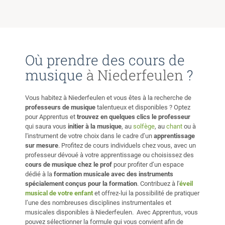
au métronome *Synchronisation pieds+mains *Exercices
de feeling et pulsations ----Apprendre ses chansons
favorites *Suggestions de ma part en fonctions de votre
niveau et style *Suggestions de votre part en fonctions de
vos envies ----Improviser des solos *Backings tracks et
Où prendre des cours de
conseils *Jam avec moi *Etude de solos et comment s'en
inspirer ----Comprendre et connaître le solfège *Théorie
musique
à Niederfeulen
?
sur l'Harmonie *Harmonisation des gammes *Cycle des
quintes *Progressions d'accords *Cadences d'accords
Vous habitez à Niederfeulen et vous êtes à la recherche de
*Nomenclature : Classique/Jazz/Moderne *Lecture sur
professeurs de musique
talentueux et disponibles ? Optez
Tablatures et Portées *Etude sur la tonalité ----Théorie
pour Apprentus et
trouvez en quelques clics le professeur
sur la Mélodie *Mélodie simple VS complexe *Target
qui saura vous
initier à la musique
, au
solfège
, au
chant
ou à
Notes *Tips & Tricks ----Théorie sur le Rythme
l'instrument de votre choix dans le cadre d’un
apprentissage
*Connaissances des grooves de plusieurs style de
sur mesure
. Profitez de cours individuels chez vous, avec un
professeur dévoué à votre apprentissage ou choisissez des
musique *Gammes Rhythmiques *Subdivisions des notes
cours de musique chez le prof
pour profiter d’un espace
*Ternaire et binaire *Signatures Rhythmiques ----
dédié à la
formation musicale avec des instruments
Production Musicale *Composition *Arrangement
spécialement conçus pour la formation
. Contribuez à l'
éveil
*Enregistrement
musical de votre enfant
et offrez-lui la possibilité de pratiquer
l’une des nombreuses disciplines instrumentales et
musicales disponibles à Niederfeulen. Avec Apprentus, vous
pouvez sélectionner la formule qui vous convient afin de