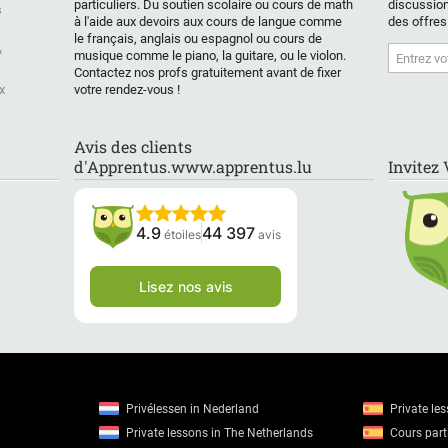
particuliers. Du soutien scolaire ou cours de math
discussion
s
à l'aide aux devoirs aux cours de langue comme
des offres
le français, anglais ou espagnol ou cours de
&
musique comme le piano, la guitare, ou le violon.
Contactez nos profs gratuitement avant de fixer
x
votre rendez-vous !
Avis des clients
d'Apprentus.www.apprentus.lu
Invitez
4.9
44 397
étoiles
avis
Lisez nos avis
Privélessen in Nederland
Private le
Private lessons in The Netherlands
Cours parti