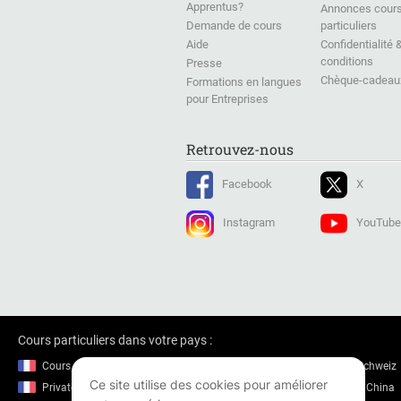
Apprentus?
Annonces cour
Demande de cours
particuliers
Aide
Confidentialité 
conditions
Presse
Chèque-cadeau
Formations en langues
pour Entreprises
Retrouvez-nous
Facebook
X
Instagram
YouTube
Cours particuliers dans votre pays :
Cours particuliers en France
Nachhilfe in der Schweiz
Ce site utilise des cookies pour améliorer
Private lessons in France
Private lessons in China