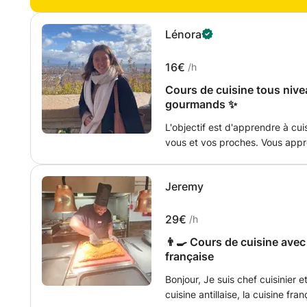
Lénora
16€
/h
Cours de cuisine tous nive
gourmands ✨️
L'objectif est d'apprendre à cui
vous et vos proches. Vous appre
et à réduire le coût et le temps
voulez manger plus de légumes 
Jeremy
l'habitude de transformer les l
même aux enfants ! ;) Selon vos envies, je peux vous proposer des
recettes sucrées ou salées. Si vous êtes débutant ou que vous ne
29€
/h
disposez pas de beaucoup de ma
👨‍🍳 Cours de cuisine avec 
m'adapte à vous !
française
Bonjour, Je suis chef cuisinier et auto-entrepreneur, spécialisé dans la
cuisine antillaise, la cuisine fr