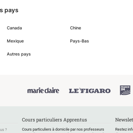
 bowls with fresh fish, vegetables, and
es pays
eative Nikkei-style fillings Octopus
 glaze Miso aubergine with Peruvian
o cheesecake
Canada
Chine
Mexique
Pays-Bas
Autres pays
Cours particuliers Apprentus
Newslet
Cours particuliers à domicile par nos professeurs
Restez inf
us ?