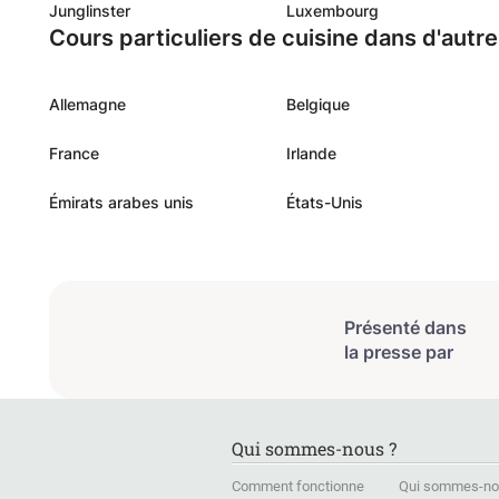
Junglinster
Luxembourg
Peruvian influences Nikkei poke
Cours particuliers de cuisine dans d'autr
homemade sauces Gyozas with cr
anticucho with miso and rocoto
spices Matcha tres leches Mis
Allemagne
Belgique
France
Irlande
Émirats arabes unis
États-Unis
Présenté dans
la presse par
Qui sommes-nous ?
Comment fonctionne
Qui sommes-no