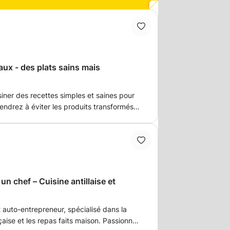
aux - des plats sains mais
siner des recettes simples et saines pour
ndrez à éviter les produits transformés,
 de préparation de vos plats 💫 Vous
sans que cela vous coûte ? J'ai
égumes en plats gourmands qui plaisent
tériel, ne vous inquiétez pas, je
un chef – Cuisine antillaise et
ançaise et les repas faits maison. Passionné