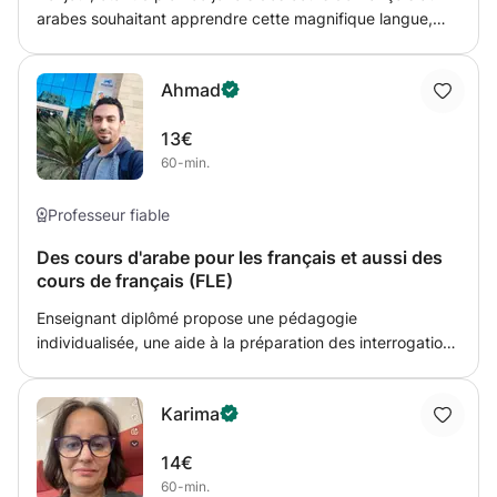
arabes souhaitant apprendre cette magnifique langue,
ainsi que des cours d’arabe aux français, je peux me
déplacer ou vous pouvez venir à mon domicile également.
Ahmad
Possibilité de faire en webcam si aucunes autres des deux
options n’est possible. N’hésitez pas à me contacter pour
13€
toutes autres questions. Bonne journée !
60-min.
Professeur fiable
Des cours d'arabe pour les français et aussi des
cours de français (FLE)
Enseignant diplômé propose une pédagogie
individualisée, une aide à la préparation des interrogations
ou des examens. Mon but est de faire progresser l’élève
sans le surcharger. Je donne des devoirs après chaque
Karima
leçon et fournis périodiquement des rapports
d'avancement. Ce cours est pour enseigner l'arabe, le
14€
Coran pour les étrangers qui ne parlent pas en arabe et
60-min.
aussi le français comme FLE. L'objectif est d'apprendre à