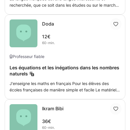
recherchée, que ce soit dans les études ou sur le marché
du travail, et nombreux sont ceux qui souhaitent
l'apprendre. Nous apprendrons les règles, les mots, la
Doda
phonétique et l'écriture de la langue française, tout ce qui
touche à la langue, que ce soit pour les enfants ou les
12€
adultes, ainsi que les cours de base et de renforcement,
60-min.
et les différentes étapes pédagogiques.
Professeur fiable
Les équations et les inégations dans les nombres
naturels
J'enseigne les maths en français Pour les élèves des
écoles françaises de manière simple et facile Le matériel
scientifique est expliqué de manière explicative avec une
revue de tout ce qui a été enseigné ... Géométrie: le
Ikram Bibi
périmètre d'une zone de volume pour toutes les formes
géométriques Algèbre: équations sous toutes leurs formes
36€
avec quelques exemples
60-min.