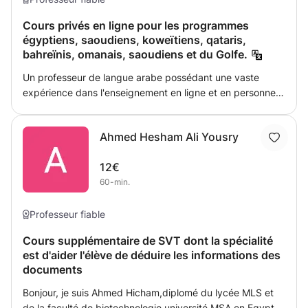
atteindre son objectif facilement sans perdre de temps.
Cours privés en ligne pour les programmes
apprendre ce qui ne lui est pas utile.
égyptiens, saoudiens, koweïtiens, qataris,
bahreïnis, omanais, saoudiens et du Golfe.
Un professeur de langue arabe possédant une vaste
expérience dans l'enseignement en ligne et en personne
pour tous les niveaux, les programmes égyptiens, du
Golfe et internationaux, ainsi qu'une vaste expérience
Ahmed Hesham Ali Yousry
dans les écoles et langues internationales égyptiennes.
Nos diplômes sont le baccalauréat ès arts, Département
12€
de langue arabe, Université Ain Shams et la maîtrise en
60-min.
langue arabe, Dar Al Uloom, Université du Caire. Et un
diplôme d'études de l'Université Kafr El-Sheikh.
Professeur fiable
Cours supplémentaire de SVT dont la spécialité
est d'aider l'élève de déduire les informations des
documents
Bonjour, je suis Ahmed Hicham,diplomé du lycée MLS et
de la faculté de biotechnologie université MSA en Egypte