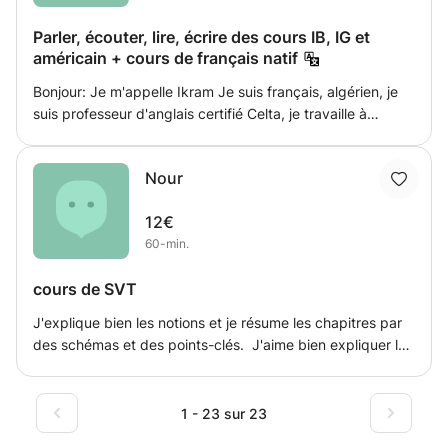
Parler, écouter, lire, écrire des cours IB, IG et
américain + cours de français natif
Bonjour: Je m'appelle Ikram Je suis français, algérien, je
suis professeur d'anglais certifié Celta, je travaille à
l'étranger et cela fait un an que je travaille dans une école
internationale de l'IB. Je donne également des cours
Nour
privés pour les cours d'anglais et de français.
12€
60-min.
cours de SVT
J'explique bien les notions et je résume les chapitres par
des schémas et des points-clés. J'aime bien expliquer la
biologie. j'explique pour les niveaux 5ème et 6ème au
bac. Apporter votre livre de classe, une trousse.
1 - 23 sur 23