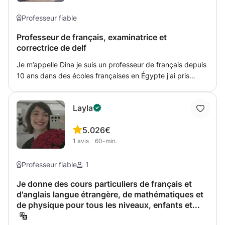
Professeur fiable
Professeur de français, examinatrice et
correctrice de delf
Je m’appelle Dina je suis un professeur de français depuis
10 ans dans des écoles françaises en Égypte j'ai pris
beaucoup de formation et en plus j'ai obtient mon diplôme
de IUFP pour deux ans. Je suis examinatrice et
Layla
correctrice de delf merci
5.0
26€
1
avis
60-min.
Professeur fiable
1
Je donne des cours particuliers de français et
d'anglais langue étrangère, de mathématiques et
de physique pour tous les niveaux, enfants et...