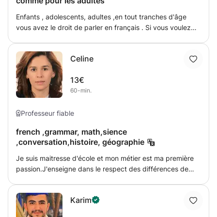
comme pour les adultes
et à New Giza, veuillez me contacter
Enfants , adolescents, adultes ,en tout tranches d'âge
vous avez le droit de parler en français . Si vous voulez
maîtriser la langue de la culture ,la langue de voyage ,la
langue qui vas vous aider à s'ouvrir sur le monde ( eh oui
Celine
Après l’anglais et l’allemand, le français est la troisième
langue sur Internet ) , et si vous voulez multiplier vos
13€
chances pour trouver un emploi , n 'hésitez pas à me
60-min.
contacter et vous ne serez que satisfait(e)s.
Professeur fiable
french ,grammar, math,sience
,conversation,histoire, géographie
Je suis maitresse d'école et mon métier est ma première
passion.J'enseigne dans le respect des différences de
chacun de mes élèves. J 'ai conscience que je ne peux
uniformiser mon enseignement..Je travaille toujours avec
Karim
une pedagogie différenciée et ajustée aux faiblesses de
chacun.Je cherche toujours à preserver la confiance en