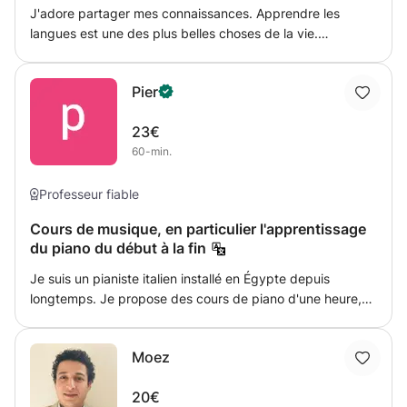
J'adore partager mes connaissances. Apprendre les
langues est une des plus belles choses de la vie.
Enseigner est ma vocation. Décrivez-moi vos besoins et
j'adapterai ma méthode en conséquence. Que vous soyez
Pier
enfant ou adulte, nous personnaliserons ensemble vos
cours pour vous aider à atteindre vos objectifs. L'écoute
23€
et l'adaptation sont essentielles pour un apprentissage
60-min.
efficace ! La culture rend l'apprentissage du français aussi
important que celui de l'anglais. Je partagerai donc avec
vous des informations sur le monde francophone et nous
Professeur fiable
jetterons même un coup d'œil à la culture anglaise.
Cours de musique, en particulier l'apprentissage
J'espère vous revoir bientôt !
du piano du début à la fin
Je suis un pianiste italien installé en Égypte depuis
longtemps. Je propose des cours de piano d'une heure,
conçus pour enseigner les bases et vous accompagner
jusqu'à un niveau avancé. Que vous ayez entre 7 et 65
Moez
ans, je vous aiderai à pratiquer votre passion en toute
simplicité.
20€