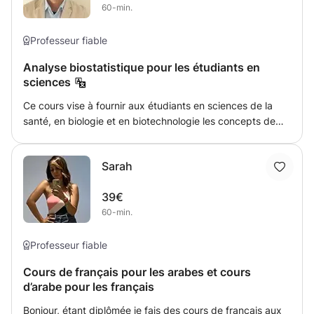
60-min.
Professeur fiable
Analyse biostatistique pour les étudiants en
sciences
Ce cours vise à fournir aux étudiants en sciences de la
santé, en biologie et en biotechnologie les concepts de
base et les applications pratiques de la biostatistique, qui
est un outil essentiel pour analyser et interpréter les
Sarah
données dans la recherche scientifique, les expériences
en laboratoire et les études cliniques. Le cours couvre les
39€
principes statistiques utilisés dans la conception d'études,
60-min.
la collecte de données, leur analyse et l'interprétation de
leurs résultats, en mettant l'accent sur la manière dont ces
méthodes peuvent être appliquées dans les domaines
Professeur fiable
biologique, médical, pharmaceutique et agricole. Il fournit
Cours de français pour les arabes et cours
également aux étudiants des compétences de pensée
d’arabe pour les français
critique et l’utilisation de programmes statistiques dans
l’analyse des données de recherche.
Bonjour, étant diplômée je fais des cours de français aux