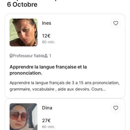
6 Octobre
Ines
12€
60-min.
Professeur fiable
1
Apprendre la langue française et la
prononciation.
Apprendre la langue français de 3 a 15 ans prononciation,
grammaire, vocabulaire , aide aux devoirs. Cours
personnels ou en groupe. Mes élèves doivent avoir les
bases de notre langue et avoir un bon dialecte de manière
Dina
à pouvoir évoluer sans aucune difficulté.
27€
60-min.