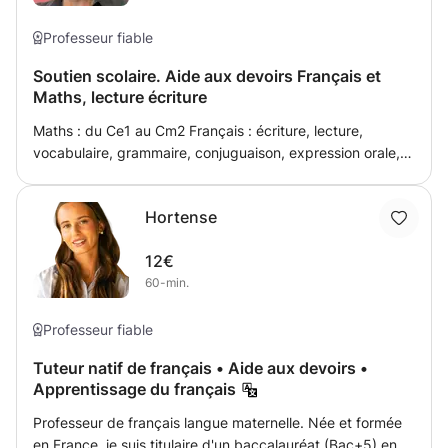
parler l'arabe et le français .
Professeur fiable
Soutien scolaire. Aide aux devoirs Français et
Maths, lecture écriture
Maths : du Ce1 au Cm2 Français : écriture, lecture,
vocabulaire, grammaire, conjuguaison, expression orale,
jeux ludiques pour être à l’aise à la prise de paroles,
supports permettant à l’élève d’apprendre, en même
Hortense
temps avec des jeux, éducation civique. Redaction
12€
60-min.
Professeur fiable
Tuteur natif de français • Aide aux devoirs •
Apprentissage du français
Professeur de français langue maternelle. Née et formée
en France, je suis titulaire d'un baccalauréat (Bac+5) en