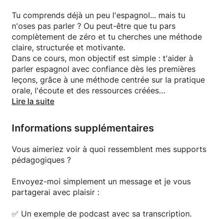
Tu comprends déjà un peu l'espagnol... mais tu
n'oses pas parler ? Ou peut-être que tu pars
complètement de zéro et tu cherches une méthode
claire, structurée et motivante.
Dans ce cours, mon objectif est simple : t'aider à
parler espagnol avec confiance dès les premières
leçons, grâce à une méthode centrée sur la pratique
orale, l'écoute et des ressources créées
spécialement pour les francophones.
Lire la suite
Beaucoup d'étudiants passent des mois à apprendre
Informations supplémentaires
des règles sans réussir à tenir une conversation. Ici,
nous faisons l'inverse. Chaque cours est conçu pour
Vous aimeriez voir à quoi ressemblent mes supports
te faire utiliser l'espagnol activement : tu écoutes, tu
pédagogiques ?
répètes, tu participes à des dialogues et tu mets
immédiatement en pratique ce que tu apprends.
Envoyez-moi simplement un message et je vous
partagerai avec plaisir :
La grammaire est présente, mais toujours expliquée
simplement et accompagnée d'exemples concrets.
✅ Un exemple de podcast avec sa transcription.