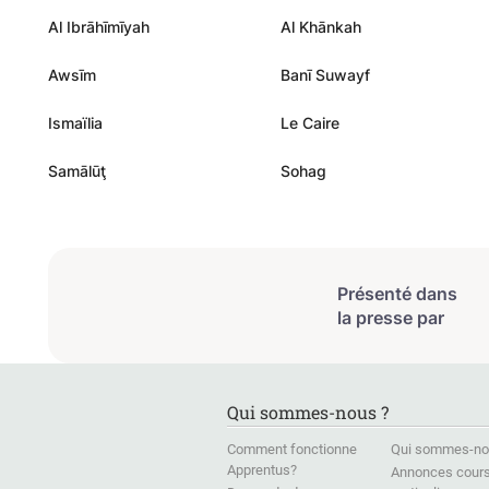
Al Ibrāhīmīyah
Al Khānkah
Awsīm
Banī Suwayf
Ismaïlia
Le Caire
Samālūţ
Sohag
Présenté dans
la presse par
Qui sommes-nous ?
Comment fonctionne
Qui sommes-no
Apprentus?
Annonces cour