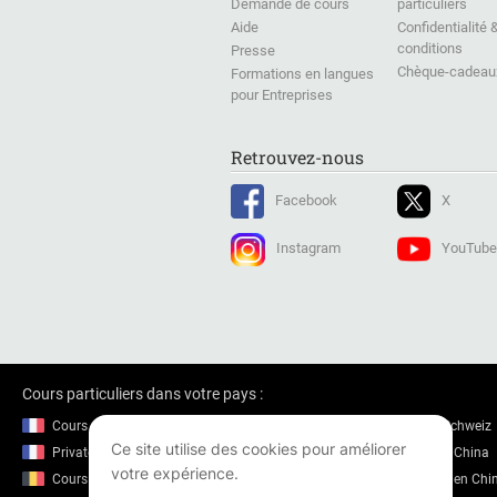
Demande de cours
particuliers
Aide
Confidentialité 
conditions
Presse
Chèque-cadeau
Formations en langues
pour Entreprises
Retrouvez-nous
Facebook
X
Instagram
YouTube
Cours particuliers dans votre pays :
Cours particuliers en France
Nachhilfe in der Schweiz
Ce site utilise des cookies pour améliorer
Private lessons in France
Private lessons in China
votre expérience.
Cours particuliers en Belgique
Cours particuliers en Chi