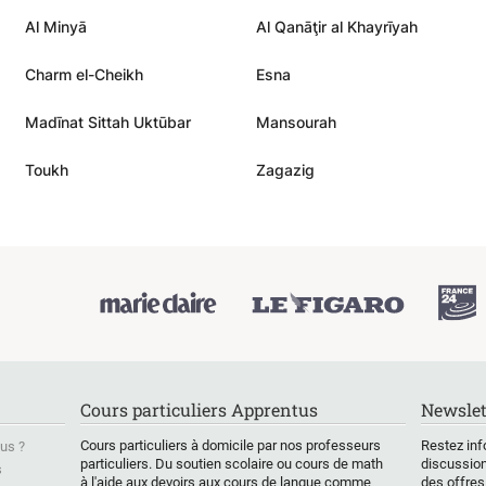
Al Minyā
Al Qanāţir al Khayrīyah
Charm el-Cheikh
Esna
Madīnat Sittah Uktūbar
Mansourah
Toukh
Zagazig
Cours particuliers Apprentus
Newslet
Cours particuliers à domicile par nos professeurs
Restez inf
us ?
particuliers. Du soutien scolaire ou cours de math
discussion
s
à l'aide aux devoirs aux cours de langue comme
des offres