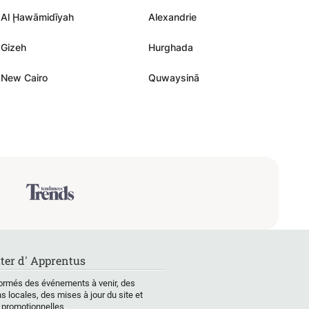
Al Ḩawāmidīyah
Alexandrie
Gizeh
Hurghada
New Cairo
Quwaysinā
ter d' Apprentus
ormés des événements à venir, des
s locales, des mises à jour du site et
 promotionnelles