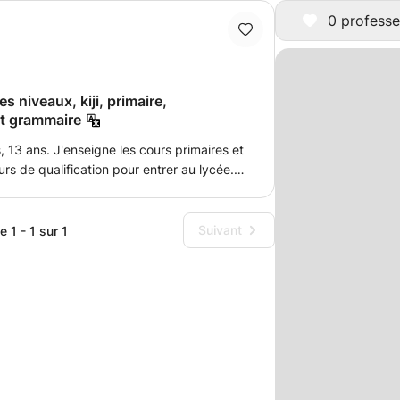
0 professe
s niveaux, kiji, primaire,
et grammaire
, 13 ans. J'enseigne les cours primaires et
rs de qualification pour entrer au lycée.
onics sont disponibles pour le niveau
 le niveau intermédiaire. Elle est titulaire
glais, d'un diplôme en éducation et de
Suivant
 1 - 1 sur 1
.