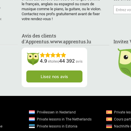
le français, anglais ou espagnol ou cours de
&
musique comme le piano, la guitare, ou le violon.
Contactez nos profs gratuitement avant de fixer
x
votre rendez-vous !
Avis des clients
d'Apprentus.www.apprentus.lu
Invitez
4.9
44 392
étoiles
avis
Lisez nos avis
Privélessen in Nederland
Private le
Private lessons in The Netherlands
Cours parti
ne
Private lessons in Estonia
Nachhilfe 