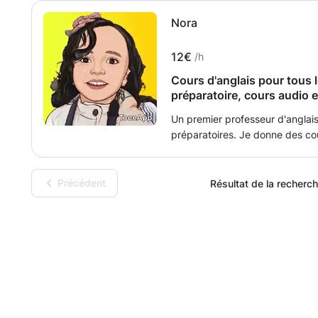
Nora
12€
/h
Cours d'anglais pour tous le
préparatoire, cours audio 
Un premier professeur d'anglais
préparatoires. Je donne des cou
Les cours de grammaire Jolly Ph
élémentaire et de grammaire pour
d'un baccalauréat ès arts en an
Précédent
Résultat de la recherche
plusieurs périodiques en anglais