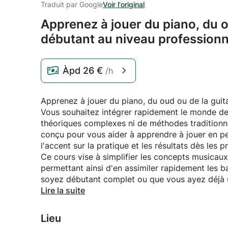
Traduit par Google
Voir l'original
Apprenez à jouer du piano,
du o
débutant au niveau professionn
Àpd
26 €
/h
Apprenez à jouer du piano, du oud ou de la guit
Vous souhaitez intégrer rapidement le monde de
théoriques complexes ni de méthodes tradition
conçu pour vous aider à apprendre à jouer en pe
l'accent sur la pratique et les résultats dès les 
Ce cours vise à simplifier les concepts musicaux
permettant ainsi d'en assimiler rapidement les 
soyez débutant complet ou que vous ayez déjà u
perfectionner, les leçons seront adaptées à votr
Lire la suite
Tout au long de ce programme, vous apprendrez à
piano, du oud ou de la guitare. Vous commencer
Lieu
progresserez à travers les bases du solfège et 