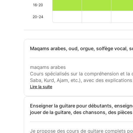
16-20
20-24
Maqams arabes, oud, orgue, solfège vocal, s
maqams arabes
Cours spécialisés sur la compréhension et la
Saba, Kurd, Ajam, etc.), avec des explications
transitions de maqam et l'application pratique
Lire la suite
Une formation à l'écoute des maqams, à la dis
correcte est proposée, du niveau débutant au
Enseigner la guitare pour débutants, enseigner
Oud
jouer de la guitare, des chansons, des pièce
Apprenez les bases et les techniques du jeu d
Adopter une posture assise correcte et tenir 
Technique (coups de pied, vitesse, exercices
Je propose des cours de guitare complets po
Jouer des gammes et des maqams orientaux