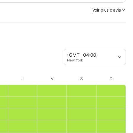
Voir plus d’avis
(GMT -04:00)
New York
J
V
S
D