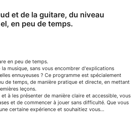
ud et de la guitare,
du niveau
el,
en peu de temps.
are en peu de temps.
 la musique, sans vous encombrer d'explications
nelles ennuyeuses ? Ce programme est spécialement
u de temps, de manière pratique et directe, en mettant
premières leçons.
 et à les présenter de manière claire et accessible, vous
bases et de commencer à jouer sans difficulté. Que vous
ne certaine expérience et souhaitiez vous
e niveau et à vos objectifs personnels.
 jouer de l'instrument de votre choix, qu'il s'agisse du
ez par adopter une posture correcte, puis vous
du rythme, pour finalement apprendre à jouer des