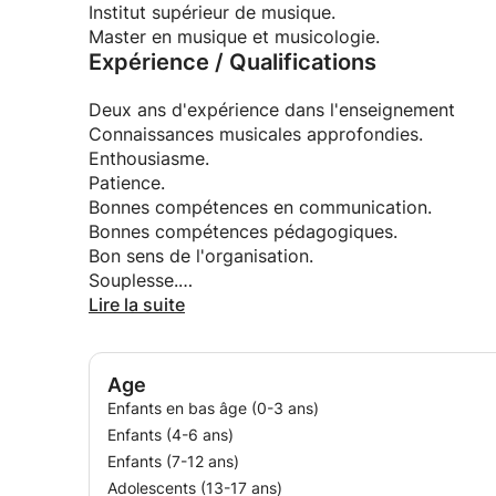
Institut supérieur de musique.
معلمة موسيقى لدي rue
متخرجة من المعهد العالي للموسيقى
Master en musique et musicologie.
Expérience / Qualifications
Deux ans d'expérience dans l'enseignement
Connaissances musicales approfondies.
Enthousiasme.
Patience.
Bonnes compétences en communication.
Bonnes compétences pédagogiques.
Bon sens de l'organisation.
Souplesse.
Compétences motivationnelles.
Lire la suite
Age
Enfants en bas âge (0-3 ans)
Enfants (4-6 ans)
Enfants (7-12 ans)
Adolescents (13-17 ans)