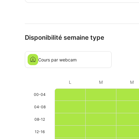
Disponibilité semaine type
Cours par webcam
L
M
M
00-04
04-08
08-12
12-16