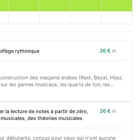
26 €
olfège rythmique
/h
 construction des maqams arabes (Rast, Bayat, Hijaz,
 sur les genres musicaux, les quarts de ton, les
 au chant et au jeu.
tinction entre les maqams et à l'improvisation
 niveau avancé.
26 €
 la lecture de notes à partir de zéro,
/h
s musicales, des théories musicales
u oud :
la plume
 techniques)
ur débutants, conçus pour ceux qui n'ont aucune