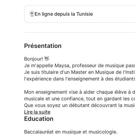
morceaux et des chansons connus de manière prog
à l'apprentissage par cœur, mais privilégieront l
En ligne depuis la Tunisie
ainsi de progresser rapidement et de façon nota
Le programme mettra également l'accent sur le 
la coordination œil-main, la précision rythmique,
constaterez vos progrès en étant capable d'int
motivera fortement à poursuivre.
Présentation
Cette méthode d'enseignement se caractérise par 
choisis en fonction de vos goûts musicaux, ce qu
Bonjour! 👋
L'objectif n'est pas seulement d'apprendre, mais
Je m'appelle Maysa, professeur de musique passi
d'accomplissement dès le début.
Je suis titulaire d'un Master en Musique de l'Inst
Si vous cherchez une méthode rapide et efficac
l'expérience dans l'enseignement à des étudiants
programme est fait pour vous. En peu de temps,
lancer sereinement dans votre parcours musical.
Mon enseignement vise à aider chaque élève à d
musicale et une confiance, tout en gardant les c
Que vous soyez un débutant découvrant la musiq
préparant à des performances, je vous guiderai
Lire la suite
Education
La musique est un beau voyage, et je serais heu
Faisons de la musique ensemble !
Baccalauréat en musique et musicologie.