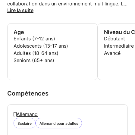
collaboration dans un environnement multilingue. La
Suisse m'a appris l'importance de la nuance
Lire la suite
linguistique et l'adaptation aux différents accents et
cultures germaniques.
Age
Niveau du 
Enseignement : Plusieurs années d'expérience dans
Enfants (7-12 ans)
Débutant
l'accompagnement d'élèves et de adultes, avec une
Adolescents (13-17 ans)
Intermédiaire
spécialisation dans la levée des blocages
Adultes (18-64 ans)
Avancé
psychologiques liés à la grammaire allemande.
Seniors (65+ ans)
Compétences
Allemand
Scolaire
Allemand pour adultes