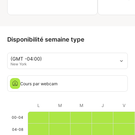
recommande 
Disponibilité semaine type
(GMT -04:00)
New York
Cours par webcam
L
M
M
J
V
00-04
04-08