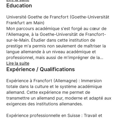
Education
En tant que professeur, je me définis comme patient,
structuré et encourageant. Je ne me contente pas
Université Goethe de Francfort (Goethe-Universität
de vous apprendre des listes de vocabulaire ; je
Frankfurt am Main)
vous aide à comprendre la logique de la langue pour
Mon parcours académique s'est forgé au cœur de
que vous puissiez devenir autonome. J'aime
l'Allemagne, à la Goethe-Universität de Francfort-
travailler avec des étudiants de tous horizons : du
sur-le-Main. Étudier dans cette institution de
débutant curieux au professionnel souhaitant
prestige m'a permis non seulement de maîtriser la
s'expatrier, en passant par l'étudiant ayant besoin
langue allemande à un niveau académique et
d'un coup de pouce scolaire.
professionnel, mais aussi de m'imprégner de la
culture, de la littérature et de la structure logique de
Lire la suite
Expérience / Qualifications
Ma méthode repose sur l'interaction : nous utilisons
la langue de Goethe.
des supports authentiques (articles, audios,
situations réelles) pour que chaque leçon soit une
Expérience à Francfort (Allemagne) : Immersion
étape de plus vers votre aisance à l'oral et à l'écrit.
totale dans la culture et le système académique
allemand. Cette expérience me permet de
transmettre un allemand pur, moderne et adapté aux
exigences des institutions allemandes.
Expérience professionnelle en Suisse : Travail et