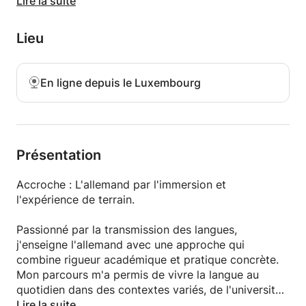
Lire la suite
Vous allez apprendre à construire des phrases
correctes dès les premières leçons, à maîtriser la
Lieu
prononciation et à comprendre les structures
grammaticales clés sans vous perdre dans la
théorie. Ensemble, nous travaillerons sur des mises
En ligne depuis le Luxembourg
en situation réelles (vie quotidienne, milieu
professionnel) pour que vous puissiez vous
exprimer avec confiance et fluidité.
Présentation
Accroche : L'allemand par l'immersion et
l'expérience de terrain.
Passionné par la transmission des langues,
j'enseigne l'allemand avec une approche qui
combine rigueur académique et pratique concrète.
Mon parcours m'a permis de vivre la langue au
quotidien dans des contextes variés, de l'université
au monde professionnel.
Lire la suite