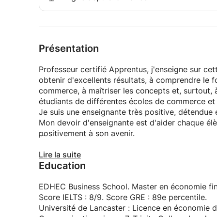
Présentation
Professeur certifié Apprentus, j'enseigne sur cet
obtenir d'excellents résultats, à comprendre le
commerce, à maîtriser les concepts et, surtout, 
étudiants de différentes écoles de commerce et
Je suis une enseignante très positive, détendue e
Mon devoir d'enseignante est d'aider chaque él
positivement à son avenir.
Enseignant vérifié par Apprentus, j'enseigne sur
Lire la suite
Education
obtenir d'excellents scores, à comprendre le f
comprendre les concepts et, surtout, à aimer le s
écoles de commerce et de gestion de différente
EDHEC Business School. Master en économie fina
Je suis une enseignante très positive, facile à vi
Score IELTS : 8/9. Score GRE : 89e percentile.
Il est de mon devoir en tant qu'enseignant d'aide
Université de Lancaster : Licence en économie d