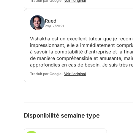
Traduit par Google :
Voir l'original
Ruedi
29/07/2021
Vishakha est un excellent tuteur que je rec
impressionnant, elle a immédiatement compris 
à savoir la comptabilité d'entreprise et la fi
de manière compréhensible et amusante, mais
approfondies en cas de besoin. Je suis très r
suis extrêmement satisfait de cette expérienc
Traduit par Google :
Voir l'original
Disponibilité semaine type