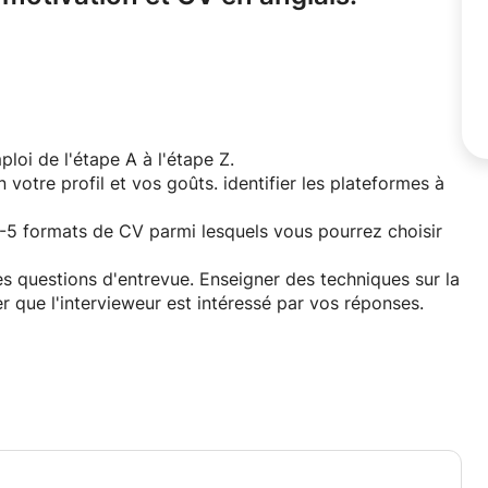
oi de l'étape A à l'étape Z.
n votre profil et vos goûts. identifier les plateformes à
4-5 formats de CV parmi lesquels vous pourrez choisir
s questions d'entrevue. Enseigner des techniques sur la
 que l'intervieweur est intéressé par vos réponses.
ty College de Londres et titulaire d'un double master de
tes mes connaissances pour vous aider à décrocher