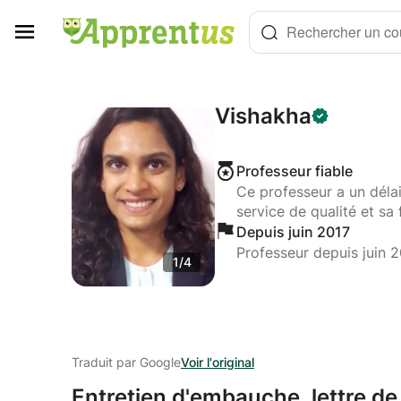
Panneau de gestion des cookies
Rechercher un cou
Vishakha
Professeur fiable
Ce professeur a un déla
service de qualité et sa 
Depuis juin 2017
Professeur depuis juin 
1/4
Traduit par Google
Voir l'original
Entretien d'embauche,
lettre de