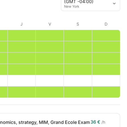
(GMT -04:00)
New York
J
V
S
D
36 €
nomics, strategy, MIM, Grand Ecole Exam
/h