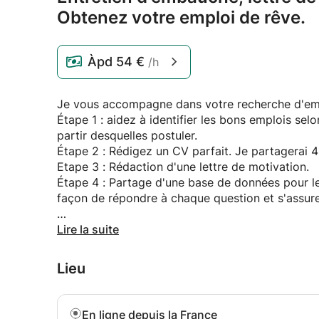
Obtenez votre emploi de rêve.
Àpd
54 €
/h
Je vous accompagne dans votre recherche d'empl
Étape 1 : aidez à identifier les bons emplois selo
partir desquelles postuler.
Étape 2 : Rédigez un CV parfait. Je partagerai 
Etape 3 : Rédaction d'une lettre de motivation.
Étape 4 : Partage d'une base de données pour le
façon de répondre à chaque question et s'assurer
Je suis coach en communication certifié au Trini
Lire la suite
l'EDHEC Business School, France. J'apporte tou
l'emploi de vos rêves.
Lieu
En ligne depuis la France