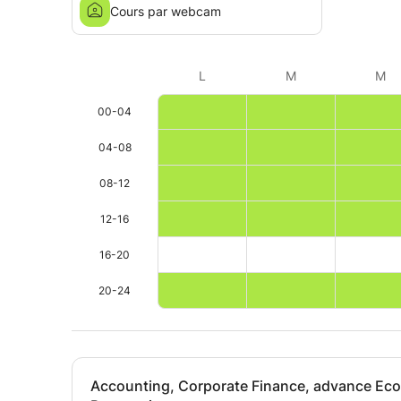
Cours par webcam
L
M
M
00-04
04-08
08-12
12-16
16-20
20-24
Accounting, Corporate Finance, advance Eco