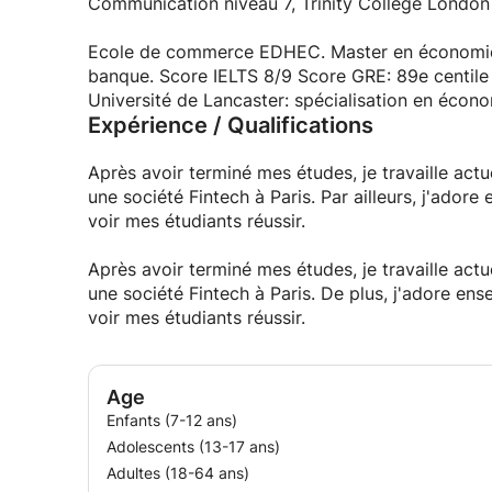
d'être un pas positif vers son avenir.
Communication niveau 7, Trinity College London
Ecole de commerce EDHEC. Master en économie f
banque. Score IELTS 8/9 Score GRE: 89e centile
Université de Lancaster: spécialisation en écono
Expérience / Qualifications
Après avoir terminé mes études, je travaille ac
une société Fintech à Paris. Par ailleurs, j'ador
voir mes étudiants réussir.
Après avoir terminé mes études, je travaille act
une société Fintech à Paris. De plus, j'adore en
voir mes étudiants réussir.
Age
Enfants (7-12 ans)
Adolescents (13-17 ans)
Adultes (18-64 ans)