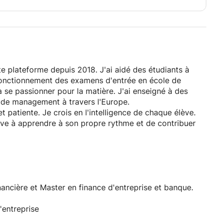
te plateforme depuis 2018. J'ai aidé des étudiants à
 fonctionnement des examens d'entrée en école de
à se passionner pour la matière. J'ai enseigné à des
 de management à travers l'Europe.
t patiente. Je crois en l'intelligence de chaque élève.
ève à apprendre à son propre rythme et de contribuer
 cette plateforme depuis 2018. J'ai aidé des étudiants à
onctionnement des examens d'école de commerce, à
ujet. J'ai enseigné à des étudiants de différentes
s régions d'Europe.
ncière et Master en finance d'entreprise et banque.
vre et patiente. Je crois que chaque élève est intelligent.
r l'élève à apprendre de la manière qui lui convient et
'entreprise