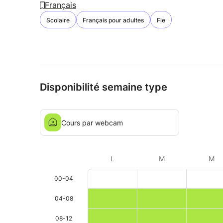
Français
Scolaire
Français pour adultes
Fle
Disponibilité semaine type
Cours par webcam
L
M
M
00-04
04-08
08-12