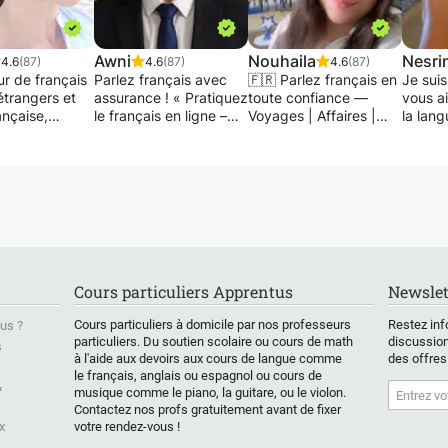
Awni
Nouhaila
Nesri
4.6
(87)
4.6
(87)
4.6
(87)
ur de français
Parlez français avec
🇫🇷 Parlez français en
Je sui
étrangers et
assurance ! « Pratiquez
toute confiance —
vous a
ançaise,
le français en ligne –
Voyages | Affaires |
la lang
 d'un Master
Améliorez rapidement
Examens |
écrite 
, 21 ans
votre expression orale !
Conversation 🇫🇷
les de
ences en école
» Améliorez votre
✨ Vous souhaitez
de vos
Montpellier,
prononciation, votre
apprendre le français
neapolis,
grammaire, votre
de manière ludique,
Je sui
 da Bahia,
lecture, votre écriture
pratique et axée sur la
de l'in
 Berlin,
et préparez-vous aux
communication ? C'est
pour c
, Bruxelles)
examens
votre place !
cours.
urs
internationaux. J'aide
✨ Je suis un
A trave
Cours particuliers Apprentus
Newslet
rs en :
les débutants à parler
professeur de français
des au
e, syntaxe,
avec assurance et je
qualifié et expérimenté
images
Cours particuliers à domicile par nos professeurs
Restez inf
us ?
re, oral-écrit,
suis prêt à vous aider à
qui vous guidera étape
des ch
particuliers. Du soutien scolaire ou cours de math
discussion
s
ue,
devenir fluide dans les
par étape pour parler
histoire
à l'aide aux devoirs aux cours de langue comme
des offres
tion,
conversations de la vie
en toute confiance,
appren
le français, anglais ou espagnol ou cours de
s, préparation
quotidienne, de
que vous vous
appren
&
musique comme le piano, la guitare, ou le violon.
ALF...etc... je
manière simple et
prépariez pour un
parler, 
Contactez nos profs gratuitement avant de fixer
orter aussi
créative, sans
voyage, un examen ou
françai
x
votre rendez-vous !
aissances en
complications et avec
que vous souhaitiez