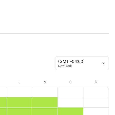
(GMT -04:00)
New York
J
V
S
D