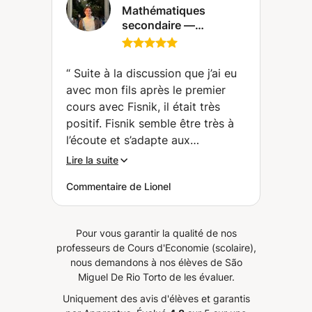
Mathématiques
secondaire —
méthode, remise à
niveau, examens et
suivi régulier
“
Suite à la discussion que j’ai eu
(Bruxelles)
avec mon fils après le premier
cours avec Fisnik, il était très
positif. Fisnik semble être très à
l’écoute et s’adapte aux
problématiques de chaque élève.
Lire la suite
Ils ont aussi discuté de l’approche
Commentaire de Lionel
à avoir lors d’un examen avec
plusieurs parties (théorie, qcm et
exercices) et cel semble déjà
Pour vous garantir la qualité de nos
avoir redonné confiance à mon
professeurs de Cours d'Economie (scolaire),
fils. Sur cette base, je ne peux
nous demandons à nos élèves de São
que le recommander.
”
Miguel De Rio Torto de les évaluer.
Uniquement des avis d'élèves et garantis