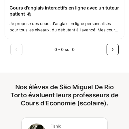
Cours d'anglais interactifs en ligne avec un tuteur
patient
Je propose des cours d'anglais en ligne personnalisés
pour tous les niveaux, du débutant à l'avancé. Mes cours
sont axés sur l'expression orale, la grammaire, le
vocabulaire, la prononciation et la confiance en soi.
J'adapte chaque leçon aux objectifs de l'élève, qu'il
0 - 0 sur 0
s'agisse d'améliorer son anglais conversationnel, de se
préparer à des examens ou d'utiliser l'anglais pour le
travail ou les voyages. Les cours sont interactifs,
pratiques et adaptés au rythme de chaque apprenant.
Nos élèves de São Miguel De Rio
Torto évaluent leurs professeurs de
Cours d'Economie (scolaire).
Fisnik