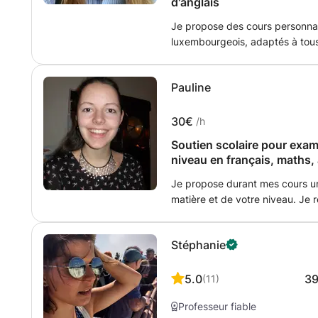
d'anglais
Je propose des cours personnal
luxembourgeois, adaptés à tous
langue maternelle, l'allemand e
en anglais. Mon approche est axé
Pauline
l'adaptation aux besoins de ch
30€
/h
Soutien scolaire pour exam
niveau en français, maths,
Je propose durant mes cours un
matière et de votre niveau. Je r
exercices supplémentaires et v
(devoirs, révisions, remises à 
Stéphanie
repasser).
5.0
3
(
11
)
Professeur fiable