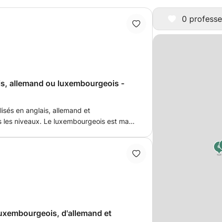
0 professe
is, allemand ou luxembourgeois -
isés en anglais, allemand et
 les niveaux. Le luxembourgeois est ma
t ma deuxième langue, et j’ai étudié
bachelor et master. Mon approche est axée
adaptation aux besoins de chaque élève.
uxembourgeois, d'allemand et