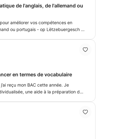
tique de l'anglais, de l'allemand ou
 pour améliorer vos compétences en
mand ou portugais - op Lëtzebuergesch -
eutsch - em português - en italiano - en
nd ou portugais et devenir plus fluide
bourg.
ancer en termes de vocabulaire
et j’ai reçu mon BAC cette année. Je
ividualisée, une aide à la préparation des
rs en classe. Mon but est de faire
harger. Je donne des devoirs après les
e apprend à travailler autonome.