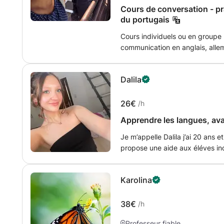
Cours de conversation - pra
du portugais
Cours individuels ou en groupe
communication en anglais, alle
en anglais - en français - auf D
español. Nous nous concentrons sur les dialogues pour pratiquer votre
Dalila
niveau actuel en anglais, allema
pendant votre séjour au Luxem
26€
/h
Apprendre les langues, av
Je m’appelle Dalila j’ai 20 ans 
propose une aide aux éléves ind
devoirs à domicile ou des decoi
progresser l’élève sans le surc
Karolina
lessons pour assurer que l‘élév
38€
/h
Professeur fiable