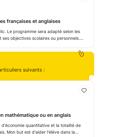
entissage est supposé être une expérience
s capable de m'adapter aux nécessités de
plus stricte, je serait prêt à vous fournir la
es françaises et anglaises
blic. Le programme sera adapté selon les
t ses objectives scolaires ou personnels.
t est de vous faire
une pédagogie individualisée.
ticuliers suivants :
 en mathématique ou en anglais
s. Mon but est d'aider l'élève dans la