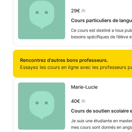
surcharge de l'élève car l'appr
académique ou professionnel.
positive. Naturellement je sui
29€
/h
l'élève et si ceci exige un cours 
Cours particuliers de langu
prestation désirée.
Ce cours est destiné a tous pu
besoins spécifiques de l’élève e
Nous pourrons aider aux devoirs scolaires. Mon bu
progresser tout en respectant 
Rencontrez d'autres bons professeurs.
Essayez les cours en ligne avec les professeurs par
Marie-Lucie
40€
/h
Cours de soutien scolaire
Je suis une étudiante en master d'économie quantitative et la totalité de
mes cours sont donnés en anglai