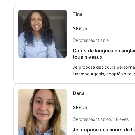
Tina
36€
/h
Professeur fiable
Cours de langues en angla
tous niveaux
Je propose des cours personnal
luxembourgeois, adaptés à tous
langue maternelle, l’allemand es
l’anglais tout au long de mon 
Dana
sur la pratique, la clarté et l’
35€
/h
Professeur fiable
1
Élèves
Je propose des cours de L