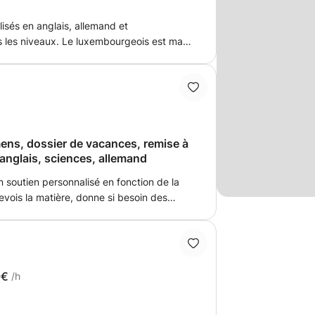
isés en anglais, allemand et
 les niveaux. Le luxembourgeois est ma
st ma deuxième langue, et j'ai un Bachelor
e sur la pratique, la clarté et
aque élève.
ens, dossier de vacances, remise à
 anglais, sciences, allemand
 soutien personnalisé en fonction de la
evois la matière, donne si besoin des
ous prépare au mieux à vos objectifs
niveau, dossiers de vacances, examens à
9€
/h