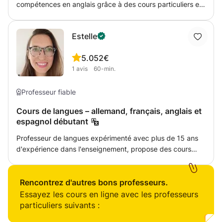
compétences en anglais grâce à des cours particuliers en
ligne personnalisés, adaptés à vos objectifs
d'apprentissage ! Que vous prépariez des examens, que
Estelle
vous amélioriez votre anglais ou que vous maîtrisiez
l'anglais des affaires, nos tuteurs experts vous proposent
5.0
52€
des cours flexibles et interactifs, conçus sur mesure.
1
avis
60-min.
Professeur fiable
Cours de langues – allemand, français, anglais et
espagnol débutant
Professeur de langues expérimenté avec plus de 15 ans
d'expérience dans l'enseignement, propose des cours
personnalisés pour adultes - en groupe ou en tête-à-tête,
en ligne ou en personne. J'enseigne l'allemand, le français,
l'anglais et l'espagnol au niveau débutant. Services
Rencontrez d'autres bons professeurs.
d'interprétation également disponibles (tribunaux et
Essayez les cours en ligne avec les professeurs
services sociaux). Expérience d'enseignement
particuliers suivants :
international (par exemple Tec de Monterrey au Mexique).