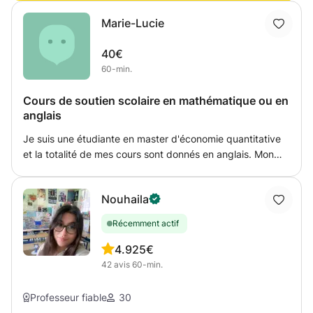
Diplôme : BA en études romanes et en allemand langue
étrangère.
Marie-Lucie
40€
60-min.
Cours de soutien scolaire en mathématique ou en
anglais
Je suis une étudiante en master d'économie quantitative
et la totalité de mes cours sont donnés en anglais. Mon
but est d'aider l'élève dans la résolution des exercices et à
comprendre la théorie mais surtout de donner une
Nouhaila
méthode de travail efficace pour le rendre autonome dans
la poursuite de ses études.
Récemment actif
4.9
25€
42
avis
60-min.
Professeur fiable
30