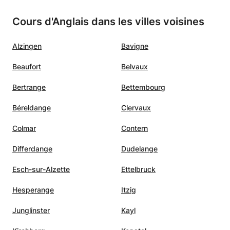
Cours d'Anglais dans les villes voisines
Alzingen
Bavigne
Beaufort
Belvaux
Bertrange
Bettembourg
Béreldange
Clervaux
Colmar
Contern
Differdange
Dudelange
Esch-sur-Alzette
Ettelbruck
Hesperange
Itzig
Junglinster
Kayl