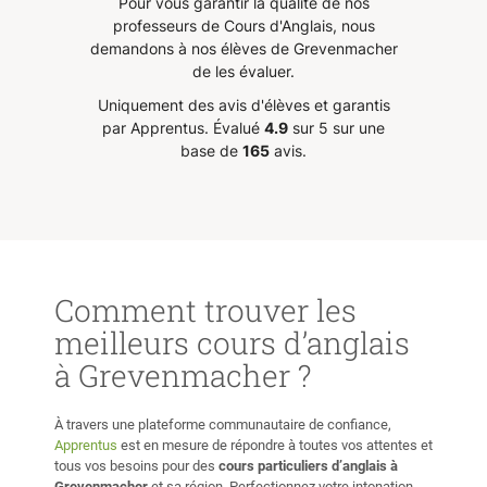
Pour vous garantir la qualité de nos
ment le
l'on peut bien apprendre et
en con
Transformons ensemble votre pratique de l'anglais en une
professeurs de Cours d'Anglais, nous
e qui
progresser avec elle. Autre chose
l’oral
véritable aventure humaine. Au plaisir de faire votre
demandons à nos élèves de Grevenmacher
 soit
importante, Nouhaila donne cours
!
”
connaissance, Phillip
de les évaluer.
avec sympathie et attention, il est
Uniquement des avis d'élèves et garantis
t aussi
très agréable d'apprendre avec
par Apprentus.
Évalué
4.9
sur 5 sur une
elle, ces cours ne dégagent aucun
base de
165
avis.
stress. Le fait de pouvoir avancer
gaison,
sérieusement dans mon étude, et
autre
dans la bonne humeur, me motive
ef,
et me donne hâte d'avoir mon
avoir un
prochain cours.
”
”
Comment trouver les
meilleurs cours d’anglais
à Grevenmacher ?
À travers une plateforme communautaire de confiance,
Apprentus
est en mesure de répondre à toutes vos attentes et
tous vos besoins pour des
cours particuliers
d’anglais à
Grevenmacher
et sa région. Perfectionnez votre intonation,