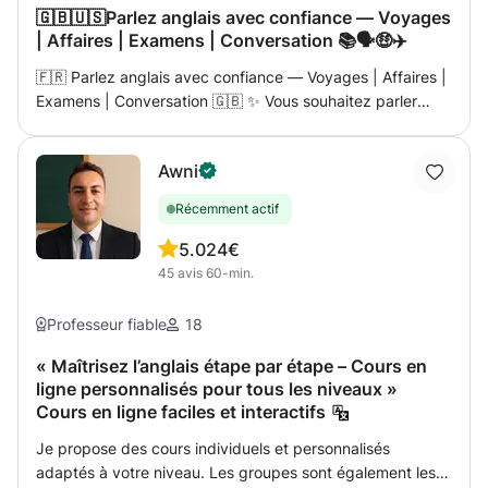
🇬🇧🇺🇸Parlez anglais avec confiance — Voyages
| Affaires | Examens | Conversation 📚🗣️🤑✈️
🇫🇷 Parlez anglais avec confiance — Voyages | Affaires |
Examens | Conversation 🇬🇧 ✨ Vous souhaitez parler
anglais avec plus d’aisance, pour voyager, travailler ou
réussir un examen ? Ce cours est fait pour vous ! ✨ Je
Awni
suis une enseignante qualifiée et passionnée, avec
plusieurs années d’expérience dans l’enseignement des
Récemment actif
langues. Ici, vous apprendrez l’anglais de manière
pratique, motivante et efficace. 👋🏼 Je m’appelle
5.0
24€
Nouhaila et je propose des cours personnalisés,
45
avis
60-min.
bienveillants et dynamiques. 💬 Dans mes cours, on parle
dès le début : plus de peur, plus de silence — que de
Professeur fiable
18
l’anglais utile et vivant ! 🌍 Choisissez votre parcours : ✈️
Anglais pour Voyager → Communiquez à l’aéroport, à
« Maîtrisez l’anglais étape par étape – Cours en
ligne personnalisés pour tous les niveaux »
l’hôtel, au restaurant, dans les transports... → Apprenez
Cours en ligne faciles et interactifs
les expressions vraiment utilisées par les natifs. → Partez
à l’aventure sans crainte linguistique ! 💼 Anglais
Je propose des cours individuels et personnalisés
Professionnel → Vocabulaire et structures pour les
adaptés à votre niveau. Les groupes sont également les
réunions, présentations, emails, négociations... → Contenu